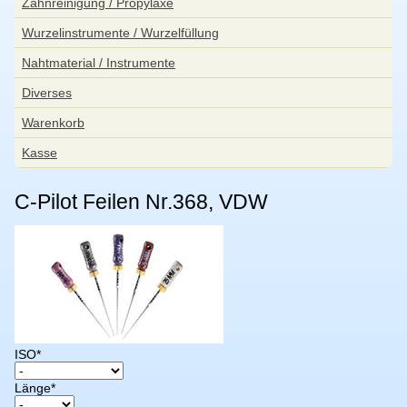
Zahnreinigung / Propylaxe
Wurzelinstrumente / Wurzelfüllung
Nahtmaterial / Instrumente
Diverses
Warenkorb
Kasse
C-Pilot Feilen Nr.368, VDW
Pflichtfeld
ISO
*
Pflichtfeld
Länge
*