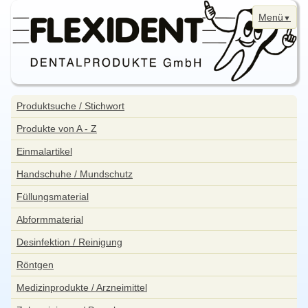
Menü
Navigation
Home
überspringen
Navigation
Produktsuche / Stichwort
überspringen
News
Produkte von A - Z
Bestellung
Einmalartikel
Kontakt
Handschuhe / Mundschutz
Aktuelle Angebote
Füllungsmaterial
WebShop
Abformmaterial
Impressum
Desinfektion / Reinigung
Datenschutzerklärung
Röntgen
Sitemap
Medizinprodukte / Arzneimittel