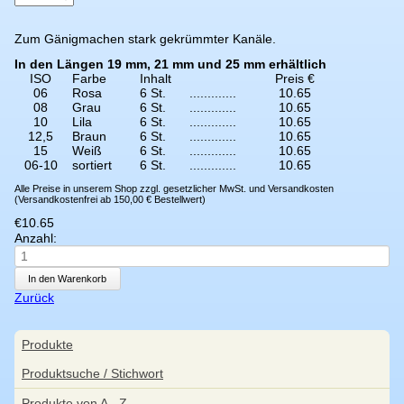
Zum Gänigmachen stark gekrümmter Kanäle.
In den Längen 19 mm, 21 mm und 25 mm erhältlich
ISO
Farbe
Inhalt
Preis €
06
Rosa
6 St.
.............
10.65
08
Grau
6 St.
.............
10.65
10
Lila
6 St.
.............
10.65
12,5
Braun
6 St.
.............
10.65
15
Weiß
6 St.
.............
10.65
06-10
sortiert
6 St.
.............
10.65
Alle Preise in unserem Shop zzgl. gesetzlicher MwSt. und Versandkosten
(Versandkostenfrei ab 150,00 € Bestellwert)
€
10.65
Anzahl:
Zurück
Navigation
Produkte
überspringen
Produktsuche / Stichwort
Produkte von A - Z