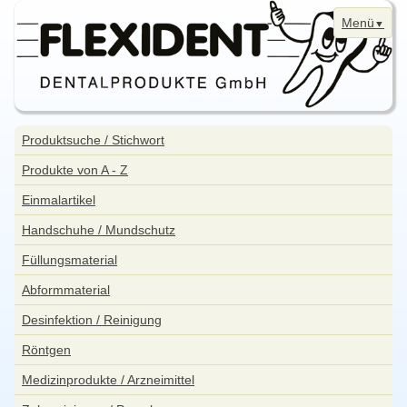
Menü
Navigation
Home
überspringen
Navigation
Produktsuche / Stichwort
überspringen
News
Produkte von A - Z
Bestellung
Einmalartikel
Kontakt
Handschuhe / Mundschutz
Aktuelle Angebote
Füllungsmaterial
WebShop
Abformmaterial
Impressum
Desinfektion / Reinigung
Datenschutzerklärung
Röntgen
Sitemap
Medizinprodukte / Arzneimittel