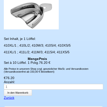
Set Inhalt, je 1 Löffel:
410XL/1 ; 410L/2; 410M/3; 410S/4; 410XS/5
411XL/1 ; 411L/2; 411M/3; 411S/4; 411XS/5
Menge
Preis
Set à 10 Löffel.
1 Pckg.
76.20 €
Alle Preise in unserem Shop zzgl. gesetzlicher MwSt. und Versandkosten
(Versandkostenfrei ab 150,00 € Bestellwert)
€
76.20
Anzahl:
Zurück