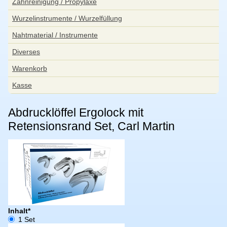
Zahnreinigung / Propylaxe
Wurzelinstrumente / Wurzelfüllung
Nahtmaterial / Instrumente
Diverses
Warenkorb
Kasse
Abdrucklöffel Ergolock mit
Retensionsrand Set, Carl Martin
Pflichtfeld
Inhalt
*
1 Set