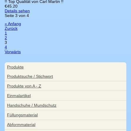
!! Top Qualität von Carl Martin !!
€
45.20
Details sehen
Seite 3 von 4
« Anfang
Zurück
1
2
3
4
Vorwärts
Navigation
Produkte
überspringen
Produktsuche / Stichwort
Produkte von A - Z
Einmalartikel
Handschuhe / Mundschutz
Füllungsmaterial
Abformmaterial