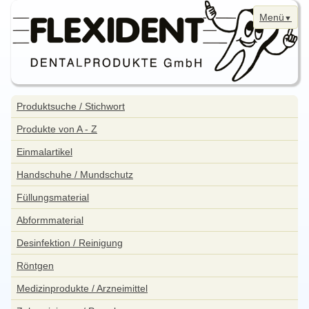
Menü
Navigation
Home
überspringen
Navigation
Produktsuche / Stichwort
überspringen
News
Produkte von A - Z
Bestellung
Einmalartikel
Kontakt
Handschuhe / Mundschutz
Aktuelle Angebote
Füllungsmaterial
WebShop
Abformmaterial
Impressum
Desinfektion / Reinigung
Datenschutzerklärung
Röntgen
Sitemap
Medizinprodukte / Arzneimittel