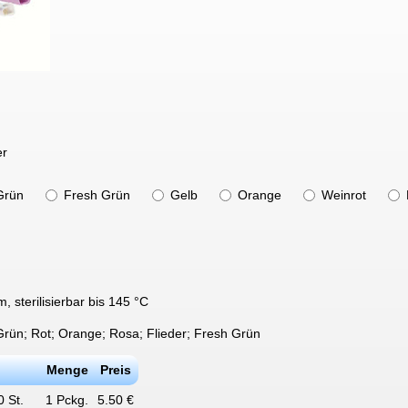
er
Grün
Fresh Grün
Gelb
Orange
Weinrot
, sterilisierbar bis 145 °C
Grün; Rot; Orange; Rosa; Flieder; Fresh Grün
Menge
Preis
 St.
1 Pckg.
5.50 €