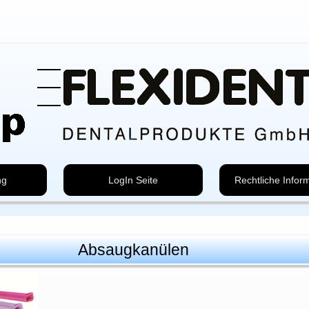
ng
LogIn Seite
Rechtliche Infor
Absaugkanülen