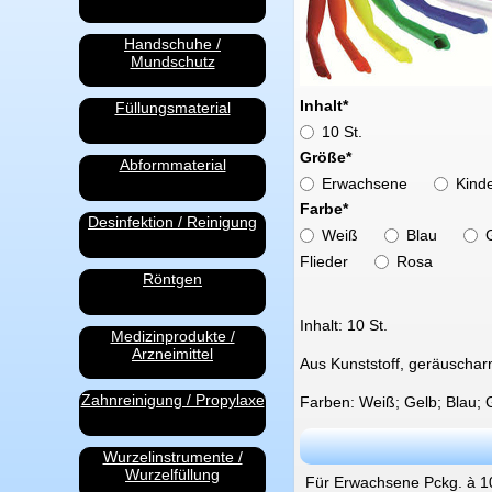
Handschuhe /
Mundschutz
Pflichtfeld
Inhalt
*
Füllungsmaterial
10 St.
Pflichtfeld
Größe
*
Abformmaterial
Erwachsene
Kind
Pflichtfeld
Farbe
*
Desinfektion / Reinigung
Weiß
Blau
Flieder
Rosa
Röntgen
Inhalt: 10 St.
Medizinprodukte /
Arzneimittel
Aus Kunststoff, geräuscharm
Zahnreinigung / Propylaxe
Farben: Weiß; Gelb; Blau; 
Wurzelinstrumente /
Wurzelfüllung
Für Erwachsene Pckg. à 10