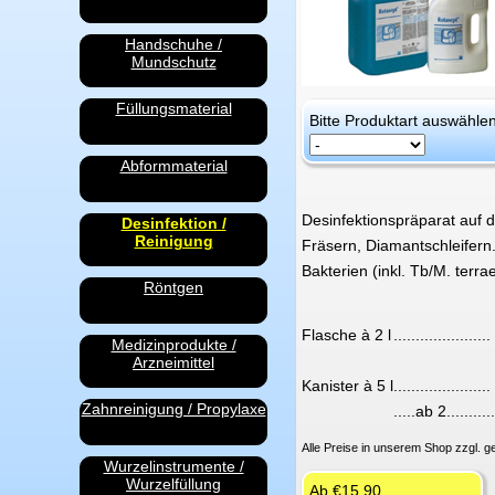
Handschuhe /
Mundschutz
Füllungsmaterial
Pflichtfeld
Bitte Produktart auswähle
Abformmaterial
Desinfektionspräparat auf d
Desinfektion /
Reinigung
Fräsern, Diamantschleifern
Bakterien (inkl. Tb/M. terr
Röntgen
Flasche à 2 l
......................
Medizinprodukte /
Arzneimittel
Kanister à 5 l
......................
Zahnreinigung / Propylaxe
.....ab 2...........
Alle Preise in unserem Shop zzgl. g
Wurzelinstrumente /
Wurzelfüllung
Ab
€
15.90