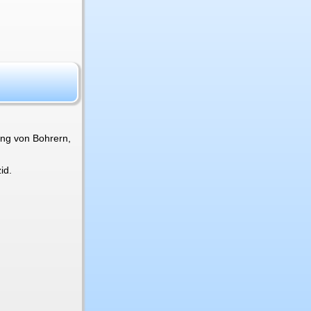
ung von Bohrern,
id.